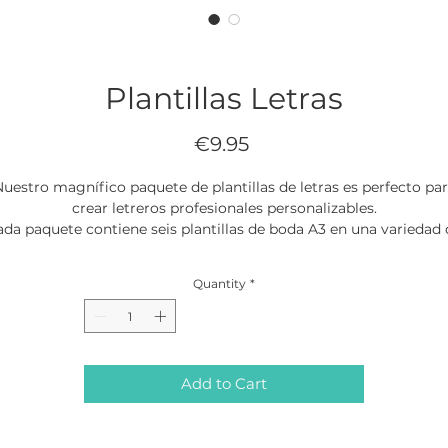
Plantillas Letras
Price
€9.95
uestro magnífico paquete de plantillas de letras es perfecto pa
crear letreros profesionales personalizables.
ada paquete contiene seis plantillas de boda A3 en una variedad 
tras, números, palabras, fuentes y tamaños, perfectas para adap
tu letrero exactamente a lo que deseas.
Quantity
*
Add to Cart